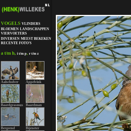
VOGELS
VLINDERS
BLOEMEN
LANDSCHAPPEN
VIERVOETERS
DIVERSEN
MEEST BEKEKEN
RECENTE FOTO'S
a t/m h,
,
i t/m p
r t/m z
Aalscholver
Appelvink
Baardgrasmus
Baardman
Bergeend
Bijeneter