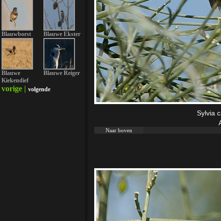
Blauwborst
Blauwe Ekster
Blauwe
Blauwe Reiger
Kiekendief
vorige |
volgende
Sylvia c
Naar boven