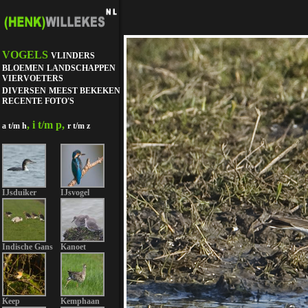
VOGELS
VLINDERS
BLOEMEN
LANDSCHAPPEN
VIERVOETERS
DIVERSEN
MEEST BEKEKEN
RECENTE FOTO'S
, i t/m p,
a t/m h
r t/m z
IJsduiker
IJsvogel
Indische Gans
Kanoet
Keep
Kemphaan