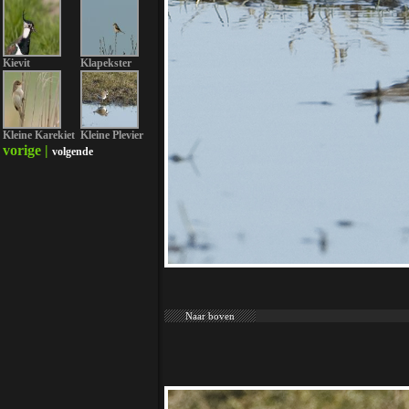
Kievit
Klapekster
Kleine Karekiet
Kleine Plevier
vorige |
volgende
Naar boven