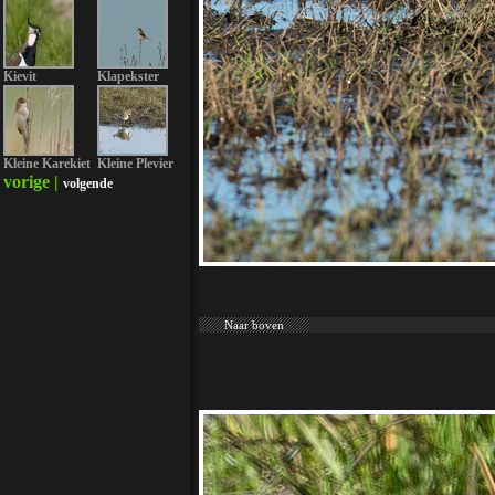
Kievit
Klapekster
Kleine Karekiet
Kleine Plevier
vorige |
volgende
Naar boven