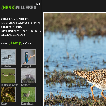
VOGELS
VLINDERS
BLOEMEN
LANDSCHAPPEN
VIERVOETERS
DIVERSEN
MEEST BEKEKEN
RECENTE FOTO'S
, i t/m p,
a t/m h
r t/m z
IJsduiker
IJsvogel
Indische Gans
Kanoet
Keep
Kemphaan