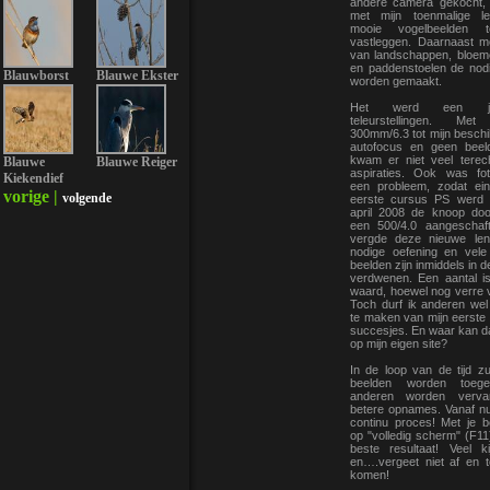
andere camera gekocht,
met mijn toenmalige l
mooie vogelbeelden 
vastleggen. Daarnaast 
van landschappen, bloeme
en paddenstoelen de nod
Blauwborst
Blauwe Ekster
worden gemaakt.
Het werd een j
teleurstellingen. Me
300mm/6.3 tot mijn beschi
autofocus en geen beeldst
kwam er niet veel terec
Blauwe
Blauwe Reiger
aspiraties. Ook was fo
Kiekendief
een probleem, zodat ei
vorige |
volgende
eerste cursus PS werd 
april 2008 de knoop do
een 500/4.0 aangeschaft
vergde deze nieuwe le
nodige oefening en vel
beelden zijn inmiddels in d
verdwenen. Een aantal i
waard, hoewel nog verre v
Toch durf ik anderen wel
te maken van mijn eerste
succesjes. En waar kan da
op mijn eigen site?
In de loop van de tijd zu
beelden worden toeg
anderen worden verva
betere opnames. Vanaf nu
continu proces! Met je 
op "volledig scherm" (F11
beste resultaat! Veel k
en….vergeet niet af en t
komen!