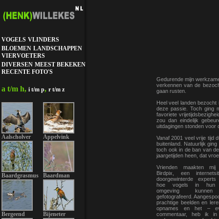
VOGELS
VLINDERS
BLOEMEN
LANDSCHAPPEN
VIERVOETERS
DIVERSEN
MEEST BEKEKEN
RECENTE FOTO'S
Gedurende mijn werkzame l
verkennen van de bezocht
a t/m h,
,
i t/m p
r t/m z
gaan rusten.
Heel veel landen bezocht 
deze passie. Toch ging m
favoriete vrijetijdsbezighe
zou dan eindelijk gebeu
uitdagingen stonden voor 
Aalscholver
Appelvink
Vanaf 2001 veel vrije tijd
buitenland. Natuurlijk gin
toch ook in de ban van d
jaargetijden heen, dat vr
Vrienden maakten mij
Birdpix, een internets
Baardgrasmus
Baardman
doorgewinterde experts
hoe vogels in hun na
omgeving kunnen
gefotografeerd. Aangespoo
prachtige beelden en ler
opnames en het – ev
Bergeend
Bijeneter
commentaar, heb ik i