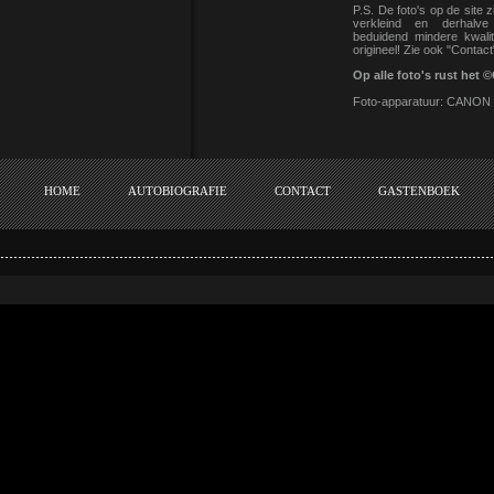
P.S. De foto's op de site z
verkleind en derhalv
beduidend mindere kwalit
origineel! Zie ook "Contact
Op alle foto's rust he
Foto-apparatuur: CANON
HOME
AUTOBIOGRAFIE
CONTACT
GASTENBOEK