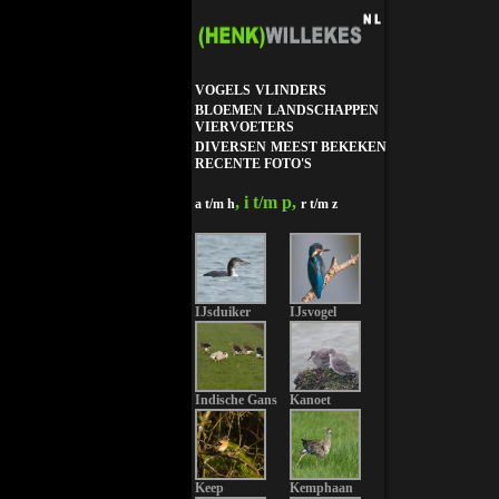
VOGELS
VLINDERS
BLOEMEN
LANDSCHAPPEN
VIERVOETERS
DIVERSEN
MEEST BEKEKEN
RECENTE FOTO'S
, i t/m p,
a t/m h
r t/m z
IJsduiker
IJsvogel
Indische Gans
Kanoet
Keep
Kemphaan