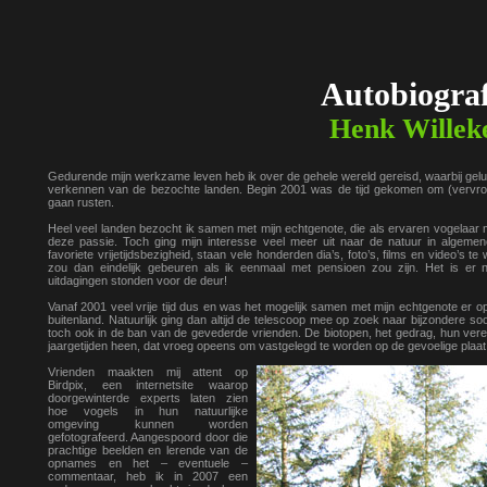
Autobiograf
Henk Willek
Gedurende mijn werkzame leven heb ik over de gehele wereld gereisd, waarbij gelu
verkennen van de bezochte landen. Begin 2001 was de tijd gekomen om (vervroe
gaan rusten.
Heel veel landen bezocht ik samen met mijn echtgenote, die als ervaren vogelaar 
deze passie. Toch ging mijn interesse veel meer uit naar de natuur in algemene
favoriete vrijetijdsbezigheid, staan vele honderden dia’s, foto’s, films en video’s t
zou dan eindelijk gebeuren als ik eenmaal met pensioen zou zijn. Het is 
uitdagingen stonden voor de deur!
Vanaf 2001 veel vrije tijd dus en was het mogelijk samen met mijn echtgenote er op u
buitenland. Natuurlijk ging dan altijd de telescoop mee op zoek naar bijzondere soo
toch ook in de ban van de gevederde vrienden. De biotopen, het gedrag, hun ver
jaargetijden heen, dat vroeg opeens om vastgelegd te worden op de gevoelige plaat
Vrienden maakten mij attent op
Birdpix, een internetsite waarop
doorgewinterde experts laten zien
hoe vogels in hun natuurlijke
omgeving kunnen worden
gefotografeerd. Aangespoord door die
prachtige beelden en lerende van de
opnames en het – eventuele –
commentaar, heb ik in 2007 een