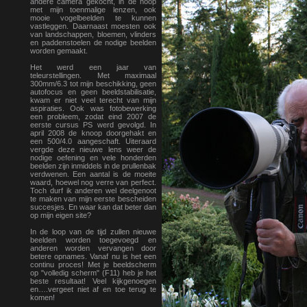
andere camera gekocht, in de hoop
met mijn toenmalige lenzen, ook
mooie vogelbeelden te kunnen
vastleggen. Daarnaast moesten ook
van landschappen, bloemen, vlinders
en paddenstoelen de nodige beelden
worden gemaakt.
Het werd een jaar van
teleurstellingen. Met maximaal
300mm/6.3 tot mijn beschikking, geen
autofocus en geen beeldstabilisatie,
kwam er niet veel terecht van mijn
aspiraties. Ook was fotobewerking
een probleem, zodat eind 2007 de
eerste cursus PS werd gevolgd. In
april 2008 de knoop doorgehakt en
een 500/4.0 aangeschaft. Uiteraard
vergde deze nieuwe lens weer de
nodige oefening en vele honderden
beelden zijn inmiddels in de prullenbak
verdwenen. Een aantal is de moeite
waard, hoewel nog verre van perfect.
Toch durf ik anderen wel deelgenoot
te maken van mijn eerste bescheiden
succesjes. En waar kan dat beter dan
op mijn eigen site?
In de loop van de tijd zullen nieuwe
beelden worden toegevoegd en
anderen worden vervangen door
betere opnames. Vanaf nu is het een
continu proces! Met je beeldscherm
op "volledig scherm" (F11) heb je het
beste resultaat! Veel kijkgenoegen
en….vergeet niet af en toe terug te
komen!