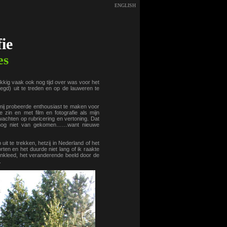
ENGLISH
ie
es
kkig vaak ook nog tijd over was voor het
gd) uit te treden en op de lauweren te
mij probeerde enthousiast te maken voor
 zin en met film en fotografie als mijn
e wachten op rubricering en vertoning. Dat
er nog niet van gekomen……want nieuwe
it te trekken, hetzij in Nederland of het
rten en het duurde niet lang of ik raakte
enkleed, het veranderende beeld door de
.