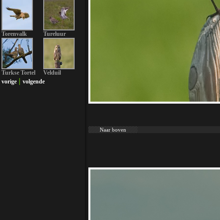
Torenvalk
Tureluur
Turkse Tortel
Velduil
|
vorige
volgende
Naar boven