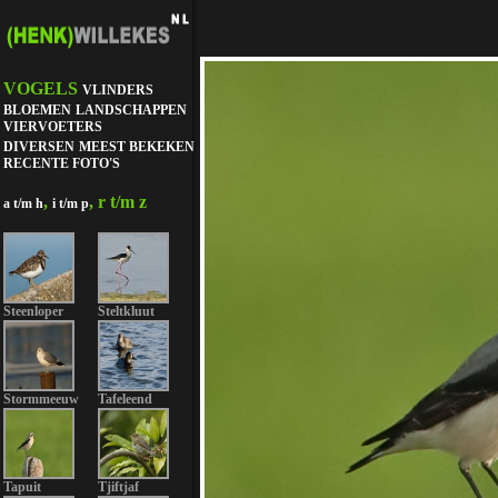
VOGELS
VLINDERS
BLOEMEN
LANDSCHAPPEN
VIERVOETERS
DIVERSEN
MEEST BEKEKEN
RECENTE FOTO'S
,
, r t/m z
a t/m h
i t/m p
Steenloper
Steltkluut
Stormmeeuw
Tafeleend
Tapuit
Tjiftjaf