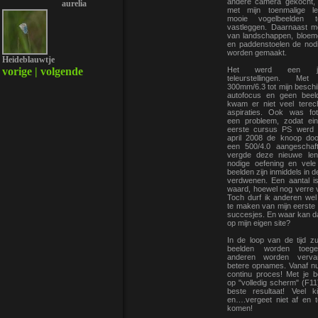
andere camera gekocht,
aurelia
met mijn toenmalige l
mooie vogelbeelden 
vastleggen. Daarnaast 
van landschappen, bloeme
en paddenstoelen de nod
worden gemaakt.
Heideblauwtje
Het werd een j
vorige | volgende
teleurstellingen. Me
300mm/6.3 tot mijn beschi
autofocus en geen beeldst
kwam er niet veel terec
aspiraties. Ook was fo
een probleem, zodat ei
eerste cursus PS werd 
april 2008 de knoop do
een 500/4.0 aangeschaft
vergde deze nieuwe le
nodige oefening en vel
beelden zijn inmiddels in d
verdwenen. Een aantal i
waard, hoewel nog verre v
Toch durf ik anderen wel
te maken van mijn eerste
succesjes. En waar kan da
op mijn eigen site?
In de loop van de tijd zu
beelden worden toeg
anderen worden verva
betere opnames. Vanaf nu
continu proces! Met je 
op "volledig scherm" (F11
beste resultaat! Veel k
en….vergeet niet af en t
komen!