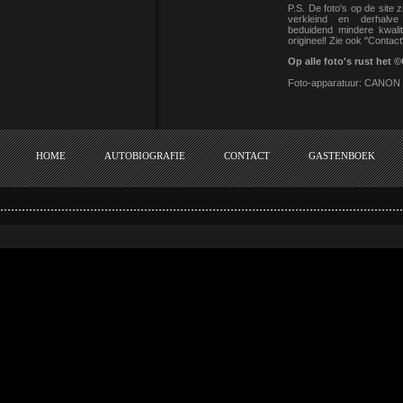
P.S. De foto's op de site z
verkleind en derhalv
beduidend mindere kwalit
origineel! Zie ook "Contact
Op alle foto's rust he
Foto-apparatuur: CANON
HOME
AUTOBIOGRAFIE
CONTACT
GASTENBOEK