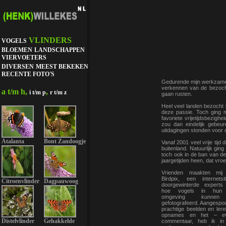
VLINDERS
VOGELS
BLOEMEN
LANDSCHAPPEN
VIERVOETERS
DIVERSEN
MEEST BEKEKEN
RECENTE FOTO'S
Gedurende mijn werkzame l
verkennen van de bezocht
a t/m h,
,
i t/m p
r t/m z
gaan rusten.
Heel veel landen bezocht 
deze passie. Toch ging m
favoriete vrijetijdsbezighe
zou dan eindelijk gebeu
uitdagingen stonden voor 
Atalanta
Bont Zandoogje
Vanaf 2001 veel vrije tijd
buitenland. Natuurlijk gin
toch ook in de ban van d
jaargetijden heen, dat vr
Vrienden maakten mij
Birdpix, een internets
Citroenvlinder
Dagpauwoog
doorgewinterde experts
hoe vogels in hun na
omgeving kunnen
gefotografeerd. Aangespoo
prachtige beelden en ler
opnames en het – ev
Distelvlinder
Gehakkelde
commentaar, heb ik i