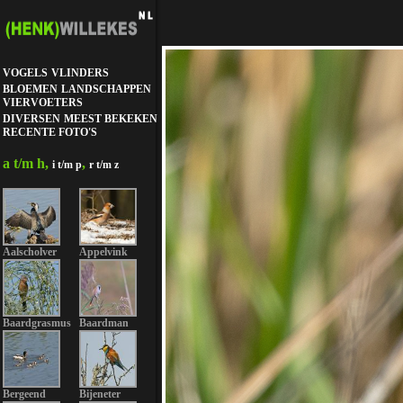
VOGELS
VLINDERS
BLOEMEN
LANDSCHAPPEN
VIERVOETERS
DIVERSEN
MEEST BEKEKEN
RECENTE FOTO'S
a t/m h,
,
i t/m p
r t/m z
Aalscholver
Appelvink
Baardgrasmus
Baardman
Bergeend
Bijeneter