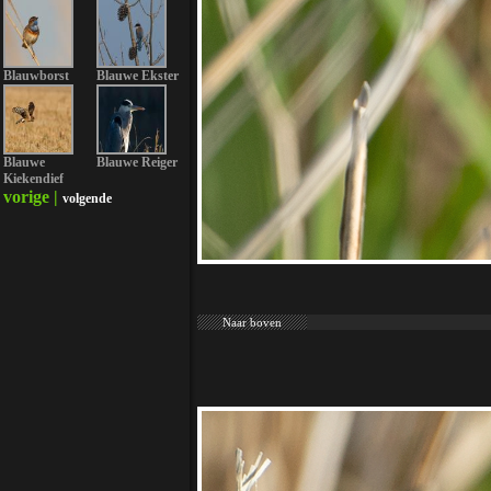
Blauwborst
Blauwe Ekster
Blauwe
Blauwe Reiger
Kiekendief
vorige |
volgende
Naar boven