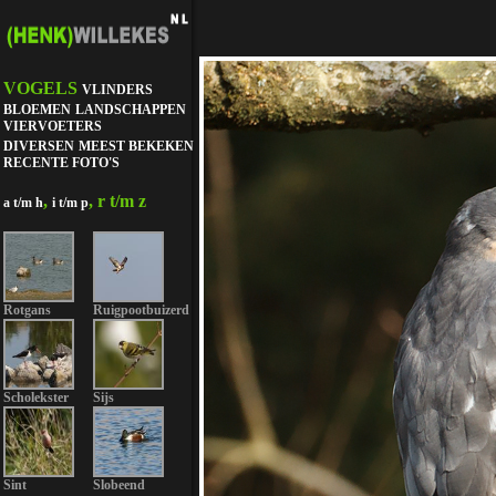
VOGELS
VLINDERS
BLOEMEN
LANDSCHAPPEN
VIERVOETERS
DIVERSEN
MEEST BEKEKEN
RECENTE FOTO'S
,
, r t/m z
a t/m h
i t/m p
Rotgans
Ruigpootbuizerd
Scholekster
Sijs
Sint
Slobeend