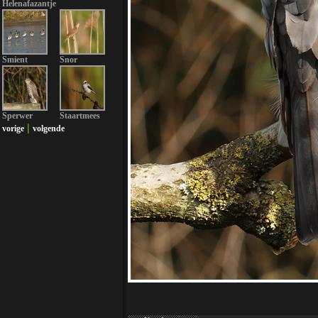
Helenafazantje
Smient
Snor
Sperwer
Staartmees
|
vorige
volgende