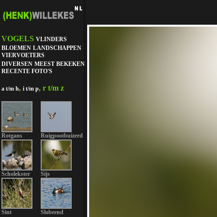
VOGELS
VLINDERS
BLOEMEN
LANDSCHAPPEN
VIERVOETERS
DIVERSEN
MEEST BEKEKEN
RECENTE FOTO'S
,
, r t/m z
a t/m h
i t/m p
Rotgans
Ruigpootbuizerd
Scholekster
Sijs
Sint
Slobeend