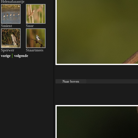
Helenafazantje
Smient
Snor
Sperwer
Staartmees
|
vorige
volgende
Naar boven