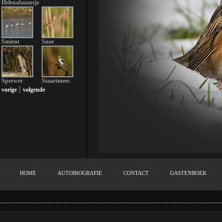
Helenafazantje
Smient
Snor
Sperwer
Staartmees
|
vorige
volgende
HOME
AUTOBIOGRAFIE
CONTACT
GASTENBOEK