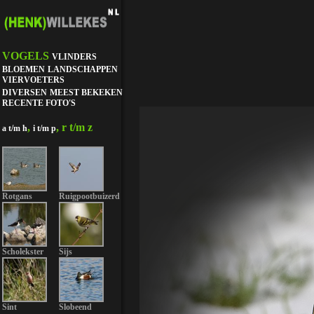
VOGELS
VLINDERS
BLOEMEN
LANDSCHAPPEN
VIERVOETERS
DIVERSEN
MEEST BEKEKEN
RECENTE FOTO'S
,
, r t/m z
a t/m h
i t/m p
Rotgans
Ruigpootbuizerd
Scholekster
Sijs
Sint
Slobeend